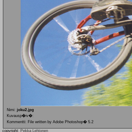
Nimi:
joku2.jpg
Kuvausp�iv�:
Kommentti: File written by Adobe Photoshop� 5.2
copyright:
Pekka Lehtonen