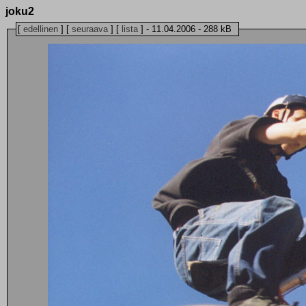
joku2
[
edellinen
] [
seuraava
] [
lista
] - 11.04.2006 - 288 kB